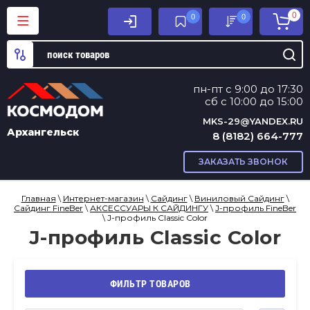
0
0
0
пн-пт с 9:00 до 17:30
сб с 10:00 до 15:00
MKS-29@YANDEX.RU
Архангельск
8 (8182) 664-777
ЗАКАЗАТЬ ЗВОНОК
Главная
\
Интернет-магазин
\
Сайдинг
\
Виниловый Сайдинг
\
Сайдинг FineBer
\
АКСЕССУАРЫ К САЙДИНГУ
\
J-профиль FineBer
\ J-профиль Classic Color
J-профиль Classic Color
ФИЛЬТР ТОВАРОВ