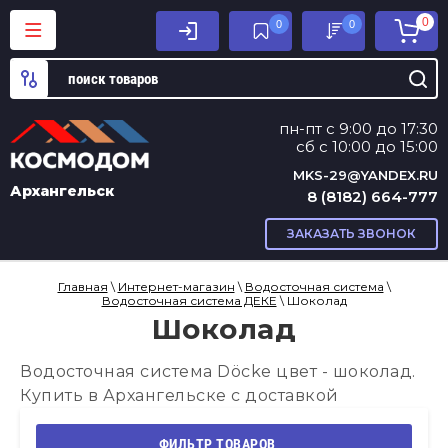
0
0
0
пн-пт с 9:00 до 17:30
сб с 10:00 до 15:00
MKS-29@YANDEX.RU
Архангельск
8 (8182) 664-777
ЗАКАЗАТЬ ЗВОНОК
Главная
\
Интернет-магазин
\
Водосточная система
\
Водосточная система ДЕКЕ
\ Шоколад
Шоколад
Водосточная система Döcke цвет - шоколад.
Купить в Архангельске с доставкой
ФИЛЬТР ТОВАРОВ